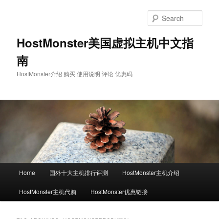
Skip
Skip
to
to
Sear
primary
secondary
content
content
HostMonster美国虚拟主机中文指
南
HostMonster介绍 购买 使用说明 评论 优惠码
Main
Home
国外十大主机排行评测
HostMonster主机介绍
menu
HostMonster主机代购
HostMonster优惠链接