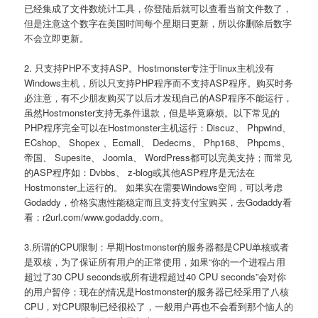
已经集成了文件数统计工具，你登陆后就可以查看当前文件数了，
但是注意这个数字在美国时间每个星期日更新，所以你删除后数字
不会立即更新。
2. 只支持PHP不支持ASP。Hostmonster专注于linux主机没有
Windows主机，所以只支持PHP程序而不支持ASP程序。购买时务
必注意，有不少朋友购买了以后才发现自己的ASP程序不能运行，
虽然Hostmonster支持无条件退款，但是毕竟麻烦。以下常见的
PHP程序完全可以在Hostmonster主机运行：Discuz、 Phpwind、
ECshop、 Shopex 、Ecmall、 Dedecms、 Php168、 Phpcms、
帝国、 Supesite、 Joomla、 WordPress都可以完美支持；而常见
的ASP程序如：Dvbbs、 z-blog或其他ASP程序是无法在
Hostmonster上运行的。 如果实在需要Windows空间，可以考虑
Godaddy，价格实惠性能稳定而且支持支付宝购买，去Godaddy看
看：r2url.com/www.godaddy.com。
3.所谓的CPU限制：早期Hostmonster的服务器都是CPU单核或者
是双核，为了保证所有用户的正常使用，如果“你的一个进程占用
超过了30 CPU seconds或所有进程超过40 CPU seconds”会对你
的用户暂停；现在的情况是Hostmonster的服务器已经采用了八核
CPU，对CPU限制已经很松了，一般用户再也不会看到那个恼人的