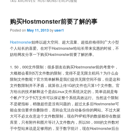
TAG ARCHIVES:
HOSTMONSTERCPU限制
购买Hostmonster前要了解的事
Posted on
May 11, 2013
by
user1
Hostmonster
始终以超大空间、超大流量、超低价格得到广大小型
个人站长的喜爱。在对于Hostmonster给站长带来实惠的时候，不
妨给网友分享一下购买Hostmonster前要了解的事。
1. 50，000文件限制：很多朋友在购买Hostmonster前的考查中，
大概都会看到5万文件数的限制，觉得不是无限主机吗？为什么会
限制文件数呢？官方简单解释是我们提供无限空间不假，但是这和
文件数限制并不矛盾，就算你上传1G的文件也只算1个文件数。官
方给出的技术解释这个是由Linux文件系统决定的，简单说就是每
个帐户下少于5万文件可以保证整个系统高效运行。当然这个限制
不是硬指标，稍微超些是没有问题的，超过太多后Hostmonster可
能会发信要求你删除些，否则会无法自动备份你的网站。不过大家
大可不必太在意这个文件数限制，现在PHP程序的数据都存在数据
库里，只有附件和图片等计入文件数内，所以50，000的文件数对
于中型站来说是足够用的，至于数字统计，现在Hostmonster后台