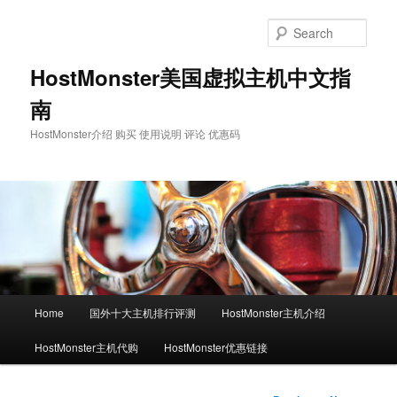
Skip
to
Sear
primary
content
HostMonster美国虚拟主机中文指
南
HostMonster介绍 购买 使用说明 评论 优惠码
Main
Home
国外十大主机排行评测
HostMonster主机介绍
menu
HostMonster主机代购
HostMonster优惠链接