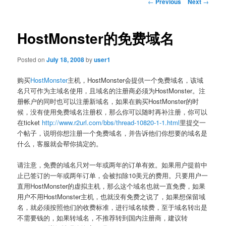
Post
←
Previous
Next
→
navigation
HostMonster的免费域名
Posted on
July 18, 2008
by
user1
购买
HostMonster
主机，HostMonster会提供一个免费域名，该域
名只可作为主域名使用，且域名的注册商必须为HostMonster。注
册帐户的同时也可以注册新域名，如果在购买HostMonster的时
候，没有使用免费域名注册权，那么你可以随时再补注册，你可以
在ticket
http://www.r2url.com/bbs/thread-10820-1-1.html
里提交一
个帖子，说明你想注册一个免费域名，并告诉他们你想要的域名是
什么，客服就会帮你搞定的。
请注意，免费的域名只对一年或两年的订单有效。如果用户提前中
止已签订的一年或两年订单，会被扣除10美元的费用。只要用户一
直用HostMonster的虚拟主机，那么这个域名也就一直免费，如果
用户不用HostMonster主机，也就没有免费之说了，如果想保留域
名，就必须按照他们的收费标准，进行域名续费，至于域名转出是
不需要钱的，如果转域名，不推荐转到国内注册商，建议转