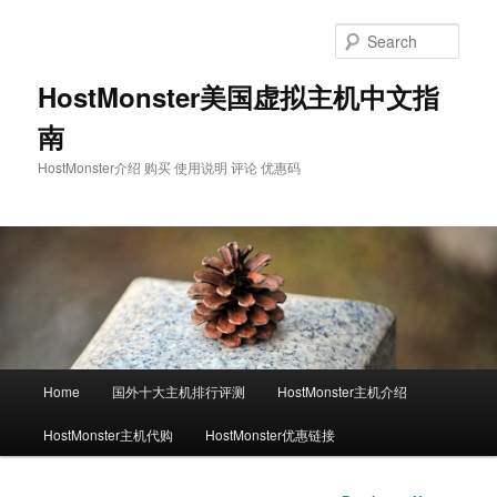
Skip
to
Sear
primary
content
HostMonster美国虚拟主机中文指
南
HostMonster介绍 购买 使用说明 评论 优惠码
Main
Home
国外十大主机排行评测
HostMonster主机介绍
menu
HostMonster主机代购
HostMonster优惠链接