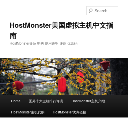
Skip
to
Sear
primary
content
HostMonster美国虚拟主机中文指
南
HostMonster介绍 购买 使用说明 评论 优惠码
Main
Home
国外十大主机排行评测
HostMonster主机介绍
menu
HostMonster主机代购
HostMonster优惠链接