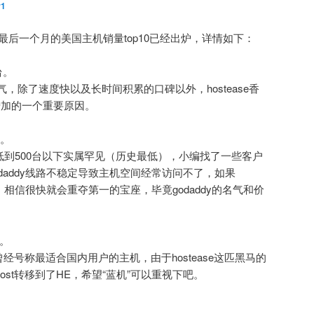
r1
年最后一个月的美国主机销量top10已经出炉，详情如下：
台。
运气，除了速度快以及长时间积累的口碑以外，hostease香
增加的一个重要原因。
台。
低到500台以下实属罕见（历史最低），小编找了一些客户
daddy线路不稳定导致主机空间经常访问不了，如果
话，相信很快就会重夺第一的宝座，毕竟godaddy的名气和价
台。
，曾经号称最适合国内用户的主机，由于hostease这匹黑马的
host转移到了HE，希望“蓝机”可以重视下吧。
。