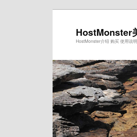
Skip
Skip
to
to
primary
secondary
HostMons
content
content
HostMonster介绍 购买 使用说