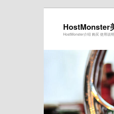
Skip
Skip
to
to
primary
secondary
HostMons
content
content
HostMonster介绍 购买 使用说