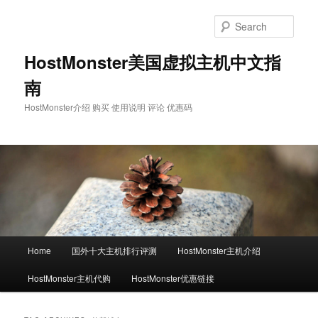
Skip
Skip
to
to
Sear
primary
secondary
content
content
HostMonster美国虚拟主机中文指
南
HostMonster介绍 购买 使用说明 评论 优惠码
Main
Home
国外十大主机排行评测
HostMonster主机介绍
menu
HostMonster主机代购
HostMonster优惠链接