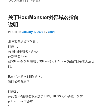
TAG ARCHIVES:
外部域名
关于HostMonster外部域名指向
说明
Posted on
January 4, 2008
by
user1
用户常遇到如下问题：
问题1：
假设HM主域名为A.com
外部域名B.cn
已将B.cn作为附加域，将B.cn指向到A.com的任何目录都无法访
问。
B.cn也已指向到HM的IP。
请问如何解决？
问题2：
开始在HM主域名下添加了BBS、BLOG两个子域，为何
public_html下会有