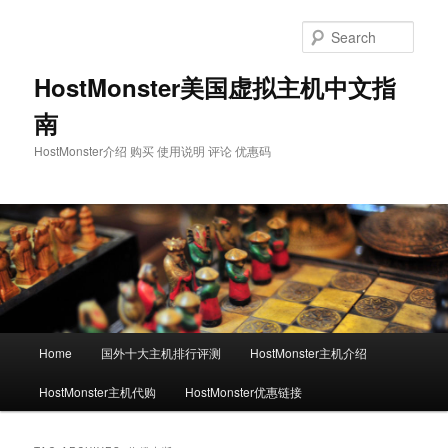
Skip
Skip
to
to
Sear
primary
secondary
content
content
HostMonster美国虚拟主机中文指
南
HostMonster介绍 购买 使用说明 评论 优惠码
Main
Home
国外十大主机排行评测
HostMonster主机介绍
menu
HostMonster主机代购
HostMonster优惠链接