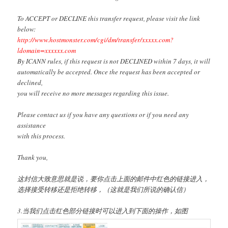
To ACCEPT or DECLINE this transfer request, please visit the link
below:
http://www.hostmonster.com/cgi/dm/transfer/xxxxx.com?
ldomain=xxxxxx.com
By ICANN rules, if this request is not DECLINED within 7 days, it will
automatically be accepted. Once the request has been accepted or
declined,
you will receive no more messages regarding this issue.
Please contact us if you have any questions or if you need any
assistance
with this process.
Thank you,
这封信大致意思就是说，要你点击上面的邮件中红色的链接进入，
选择接受转移还是拒绝转移，（这就是我们所说的确认信）
3.当我们点击红色部分链接时可以进入到下面的操作，如图