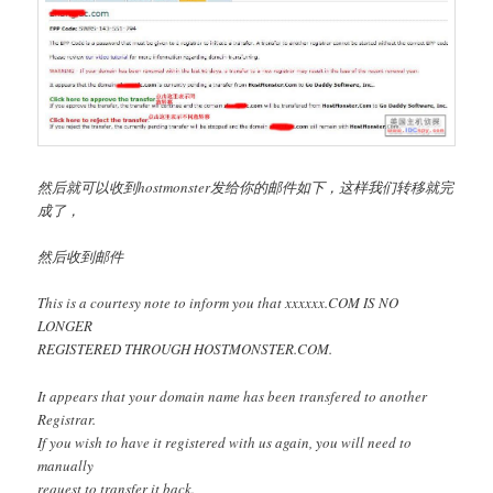
然后就可以收到hostmonster发给你的邮件如下，这样我们转移就完
成了，
然后收到邮件
This is a courtesy note to inform you that xxxxxx.COM IS NO
LONGER
REGISTERED THROUGH HOSTMONSTER.COM.
It appears that your domain name has been transfered to another
Registrar.
If you wish to have it registered with us again, you will need to
manually
request to transfer it back.