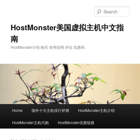
Skip
Skip
to
to
Sear
primary
secondary
content
content
HostMonster美国虚拟主机中文指
南
HostMonster介绍 购买 使用说明 评论 优惠码
Main
Home
国外十大主机排行评测
HostMonster主机介绍
menu
HostMonster主机代购
HostMonster优惠链接