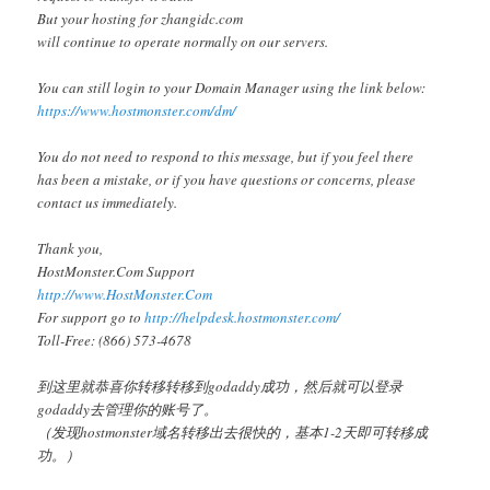
But your hosting for zhangidc.com
will continue to operate normally on our servers.
You can still login to your Domain Manager using the link below:
https://www.hostmonster.com/dm/
You do not need to respond to this message, but if you feel there
has been a mistake, or if you have questions or concerns, please
contact us immediately.
Thank you,
HostMonster.Com Support
http://www.HostMonster.Com
For support go to
http://helpdesk.hostmonster.com/
Toll-Free: (866) 573-4678
到这里就恭喜你转移转移到godaddy成功，然后就可以登录
godaddy去管理你的账号了。
（发现hostmonster域名转移出去很快的，基本1-2天即可转移成
功。）