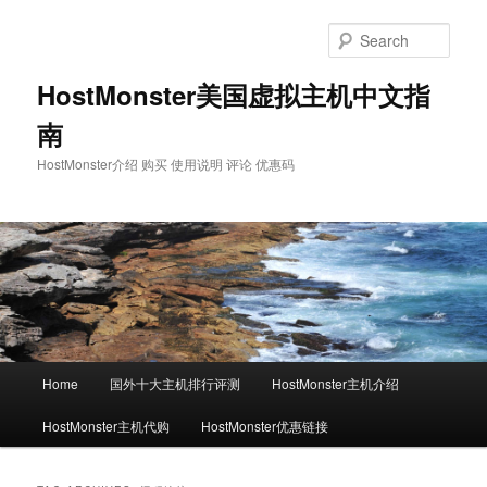
Skip
Skip
to
to
Sear
primary
secondary
content
content
HostMonster美国虚拟主机中文指
南
HostMonster介绍 购买 使用说明 评论 优惠码
Main
Home
国外十大主机排行评测
HostMonster主机介绍
menu
HostMonster主机代购
HostMonster优惠链接