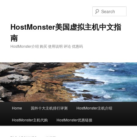
Skip
Skip
to
to
Sear
primary
secondary
content
content
HostMonster美国虚拟主机中文指
南
HostMonster介绍 购买 使用说明 评论 优惠码
Main
Home
国外十大主机排行评测
HostMonster主机介绍
menu
HostMonster主机代购
HostMonster优惠链接