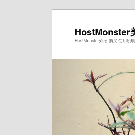
Skip
Skip
to
to
primary
secondary
HostMons
content
content
HostMonster介绍 购买 使用说