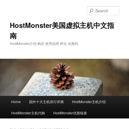
Skip
Skip
to
to
Sear
primary
secondary
content
content
HostMonster美国虚拟主机中文指
南
HostMonster介绍 购买 使用说明 评论 优惠码
Main
Home
国外十大主机排行评测
HostMonster主机介绍
menu
HostMonster主机代购
HostMonster优惠链接