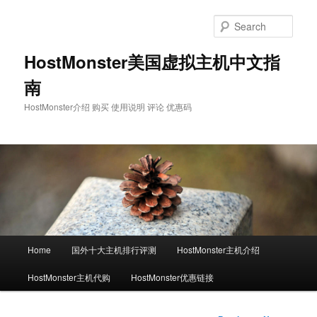
Skip
to
Sear
primary
content
HostMonster美国虚拟主机中文指
南
HostMonster介绍 购买 使用说明 评论 优惠码
Main
Home
国外十大主机排行评测
HostMonster主机介绍
menu
HostMonster主机代购
HostMonster优惠链接