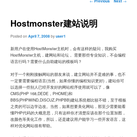
Post
←
Previous
Next
→
navigation
Hostmonster建站说明
Posted on
April 7, 2008
by
user1
新用户在使用HostMonster主机时，会有这样的疑问，我购买
HostMonster主机，建网站和论坛， 需要那些专业知识，不会编程
语言行吗？需要什么自助建站的模板吗？
对于一个刚刚接触网站的朋友来说，建立网站并不是难的事，也不
一定要需要编程语言(当然，如果你懂的编程知识更好)，建站你可
以选择一些别人已经开发好的网站程序使用就可以了，像
CMS(PHP 168,DEDE，PHOME)和
BBS(PHPWIND,DISCUZ,PHPBB)建站系统都比较不错，至于模板
之类的可以边学边改。当然，如果想要美化网站，那至少需要能看
懂PHP代码的大概意思，只有这样你才清楚应该在那个位置加图，
改颜色等美化工作，所以，还是建议用户能学习一些开发语言，这
样对优化网站很有帮助。