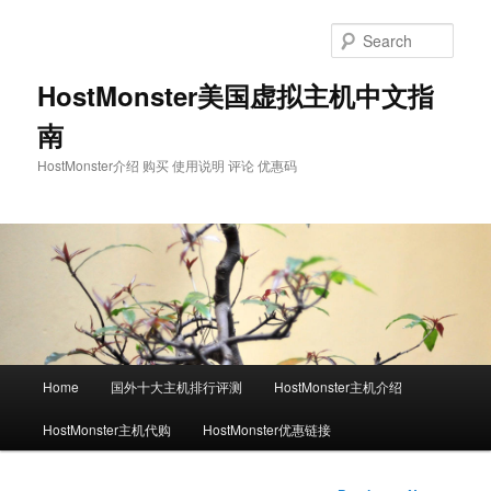
Skip
to
Sear
primary
content
HostMonster美国虚拟主机中文指
南
HostMonster介绍 购买 使用说明 评论 优惠码
Main
Home
国外十大主机排行评测
HostMonster主机介绍
menu
HostMonster主机代购
HostMonster优惠链接