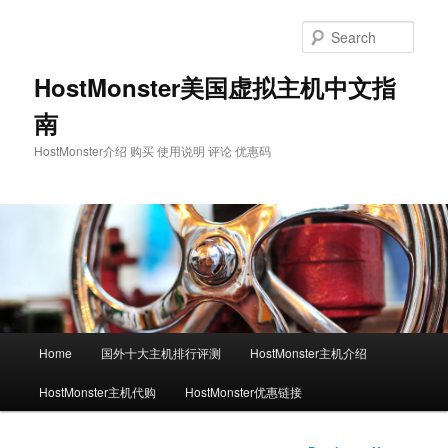
Skip
to
Sear
primary
content
HostMonster美国虚拟主机中文指
南
HostMonster介绍 购买 使用说明 评论 优惠码
Main
Home
国外十大主机排行评测
HostMonster主机介绍
menu
HostMonster主机代购
HostMonster优惠链接