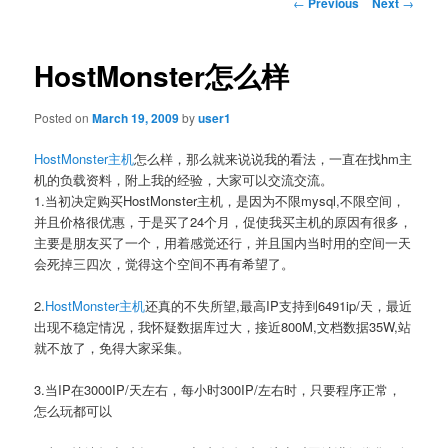
Post
←
Previous
Next
→
navigation
HostMonster怎么样
Posted on
March 19, 2009
by
user1
HostMonster主机
怎么样，那么就来说说我的看法，一直在找hm主
机的负载资料，附上我的经验，大家可以交流交流。
1.当初决定购买HostMonster主机，是因为不限mysql,不限空间，
并且价格很优惠，于是买了24个月，促使我买主机的原因有很多，
主要是朋友买了一个，用着感觉还行，并且国内当时用的空间一天
会死掉三四次，觉得这个空间不再有希望了。
2.
HostMonster主机
还真的不失所望,最高IP支持到6491ip/天，最近
出现不稳定情况，我怀疑数据库过大，接近800M,文档数据35W,站
就不放了，免得大家采集。
3.当IP在3000IP/天左右，每小时300IP/左右时，只要程序正常，
怎么玩都可以