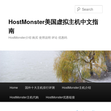
Skip
to
Sear
primary
content
HostMonster美国虚拟主机中文指
南
HostMonster介绍 购买 使用说明 评论 优惠码
Main
Home
国外十大主机排行评测
HostMonster主机介绍
menu
HostMonster主机代购
HostMonster优惠链接