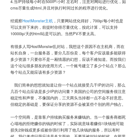
4.当IP持续每小时在500IP/小时 左右时，注意对网站进行优化，如
cms尽量生成html,并且对执行时间过长的程序进行优化。
经观察
HostMonster主机
，只要网站优化得好，700ip/每小时也是
可以支持下来的，前提时你得尽量优化，按此计算，可以支持
10000ip/天的html站是可以的。当然PV不要太高。
有很多人骂HostMonster乱封站，我想这个原因不在主机商，而在
站长自身，一台服务器，要分几百份卖，每个客户应该最多能获得
多少资源？只要你不是一厢情愿的幻想，应该不难知道。而按我们
这个论坛很多朋友的使用方式，一个账号建立了多少个站点？那么
每个站点又能应该有多少资源？
我们简单的想想就知道让你一个站点就接受几千IP的访问，那么
几百个站点应该是多少IP的访问量？美国的公司的空间服务很注意
稳定性和声誉，不像国内的，三天两头当掉都一点不会不好意思。
但稳定的基础是，要保证分享的资源不会被某些个别的用户独占。
一个空间商，是靠客户持续购买服务来赚钱的。当一个服务商都死
心塌地的拒绝赚你的钱的时候了，实际就意味着赚你1块钱他可能
损失2块钱或更多或被你强行利用了他几块钱的服务，所以有时
候，我们考虑问题应该是多方面的，不要等被封站的时候，在那里