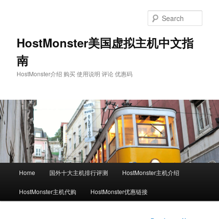
Skip
to
Sear
primary
content
HostMonster美国虚拟主机中文指
南
HostMonster介绍 购买 使用说明 评论 优惠码
Main
Home
国外十大主机排行评测
HostMonster主机介绍
menu
HostMonster主机代购
HostMonster优惠链接