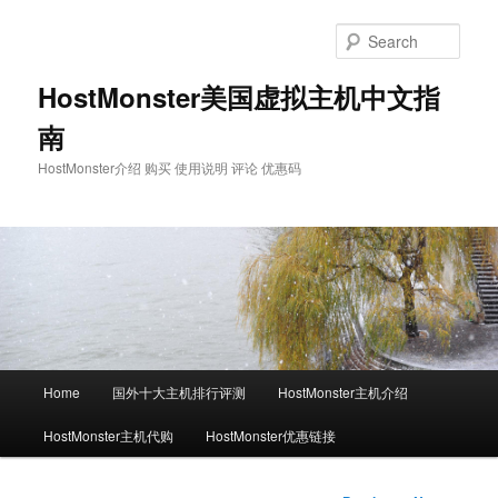
Skip
to
Sear
primary
content
HostMonster美国虚拟主机中文指
南
HostMonster介绍 购买 使用说明 评论 优惠码
Main
Home
国外十大主机排行评测
HostMonster主机介绍
menu
HostMonster主机代购
HostMonster优惠链接