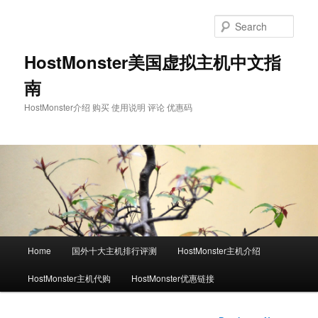
Skip
to
Sear
primary
content
HostMonster美国虚拟主机中文指
南
HostMonster介绍 购买 使用说明 评论 优惠码
Main
Home
国外十大主机排行评测
HostMonster主机介绍
menu
HostMonster主机代购
HostMonster优惠链接