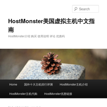
Skip
Skip
to
to
Sear
primary
secondary
content
content
HostMonster美国虚拟主机中文指
南
HostMonster介绍 购买 使用说明 评论 优惠码
Main
Home
国外十大主机排行评测
HostMonster主机介绍
menu
HostMonster主机代购
HostMonster优惠链接