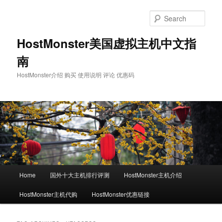
Skip
Skip
to
to
Sear
primary
secondary
content
content
HostMonster美国虚拟主机中文指
南
HostMonster介绍 购买 使用说明 评论 优惠码
Main
Home
国外十大主机排行评测
HostMonster主机介绍
menu
HostMonster主机代购
HostMonster优惠链接