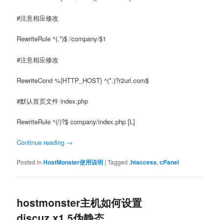
#注意相应修改
RewriteRule ^(.*)$ /company/$1
#注意相应修改
RewriteCond %{HTTP_HOST} ^(*.)?r2url.com$
#默认首页文件 index.php
RewriteRule ^(/)?$ company/index.php [L]
Continue reading
→
Posted in
HostMonster使用说明
|
Tagged
.htaccess
,
cPanel
hostmonster主机如何设置
discuz x1.5伪静态