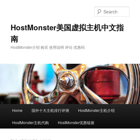
Skip
Skip
to
to
Sear
primary
secondary
content
content
HostMonster美国虚拟主机中文指
南
HostMonster介绍 购买 使用说明 评论 优惠码
Main
Home
国外十大主机排行评测
HostMonster主机介绍
menu
HostMonster主机代购
HostMonster优惠链接