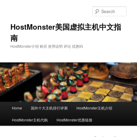
Skip
to
Sear
primary
content
HostMonster美国虚拟主机中文指
南
HostMonster介绍 购买 使用说明 评论 优惠码
Main
Home
国外十大主机排行评测
HostMonster主机介绍
menu
HostMonster主机代购
HostMonster优惠链接